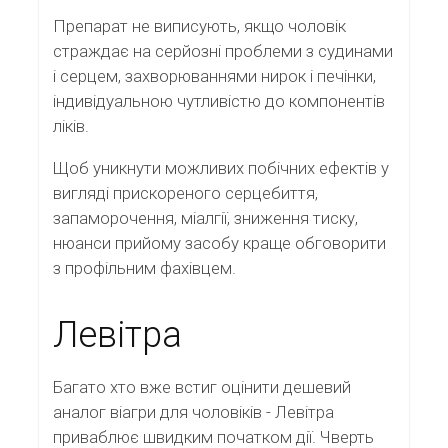
Препарат не виписують, якщо чоловік
страждає на серйозні проблеми з судинами
і серцем, захворюваннями нирок і печінки,
індивідуальною чутливістю до компонентів
ліків.
Щоб уникнути можливих побічних ефектів у
вигляді прискореного серцебиття,
запаморочення, міалгії, зниження тиску,
нюанси прийому засобу краще обговорити
з профільним фахівцем.
Левітра
Багато хто вже встиг оцінити дешевий
аналог віагри для чоловіків - Левітра
приваблює швидким початком дії. Чверть