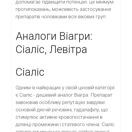
допомагає підвищити потенцію: це мінімум
протипоказань, можливість застосування
препаратів чоловіками всіх вікових груп.
Аналоги Віагри:
Сіаліс, Левітра
Сіаліс
Одним із найкращих у своїй ціновій категорії
є Сіаліс - дешевий аналог Віагра. Препарат
завоював особливу репутацію завдяки
основній діючій речовині, тадалафілу, що
стимулює активне кровопостачання в
ділянці промежини і статевого члена. Сіаліс
сприяє виникненню якісної, стійкої ерекції.