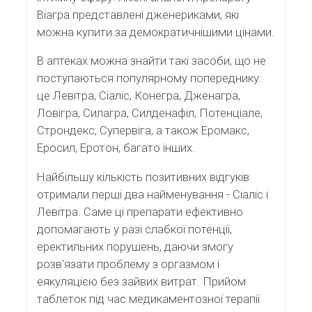
Віагра представлені дженериками, які
можна купити за демократичнішими цінами.
В аптеках можна знайти такі засоби, що не
поступаються популярному попереднику:
це Левітра, Сіаліс, Конегра, Дженагра,
Ловігра, Силагра, Силденафіл, Потенціале,
Строндекс, Супервіга, а також Еромакс,
Еросил, Еротон, багато інших.
Найбільшу кількість позитивних відгуків
отримали перші два найменування - Сіаліс і
Левітра. Саме ці препарати ефективно
допомагають у разі слабкої потенції,
еректильних порушень, даючи змогу
розв'язати проблему з оргазмом і
еякуляцією без зайвих витрат. Прийом
таблеток під час медикаментозної терапії