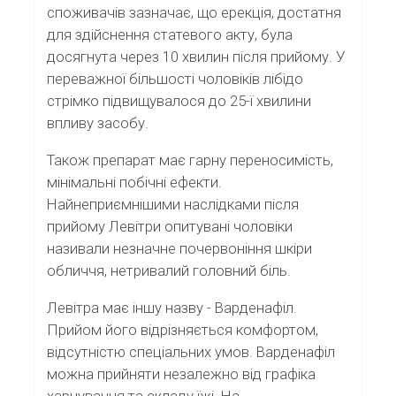
споживачів зазначає, що ерекція, достатня
для здійснення статевого акту, була
досягнута через 10 хвилин після прийому. У
переважної більшості чоловіків лібідо
стрімко підвищувалося до 25-ї хвилини
впливу засобу.
Також препарат має гарну переносимість,
мінімальні побічні ефекти.
Найнеприємнішими наслідками після
прийому Левітри опитувані чоловіки
називали незначне почервоніння шкіри
обличчя, нетривалий головний біль.
Левітра має іншу назву - Варденафіл.
Прийом його відрізняється комфортом,
відсутністю спеціальних умов. Варденафіл
можна прийняти незалежно від графіка
харчування та складу їжі. На