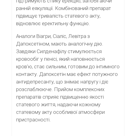
підтримують стійку ерекцію, запобігаючи
ранній еякуляції. Комбінований препарат
підвищує тривалість статевого акту,
відновлює еректильну функцію.
Аналоги Віагри, Сіаліс, Левітра з
Дапоксетіном, мають аналогічну дію.
Завдяки Силденафілу стимулюється
кровообіг у пенісі, який наповнюється
кров'ю, стає сильним, готовим до інтимного
контакту. Дапоксетін має ефект потужного
антидепресанту, що знімає напругу і діє
розслаблююче. Прийом комплексних
препаратів сприяє підвищенню якості
статевого життя, надаючи кожному
статевому акту особливої атмосфери
пристрасності.