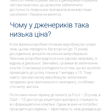
технологічним нормам. Випуск дженериків-поширена
світова практика, що дозволяє забезпечити
доступність лікарських препаратів всім верствам
населення. І Україна не виняток.
Чому у дженериків така
низька ціна?
Коли фірма-розробник починає виробництво нових
ліків, цьому передують багаторічні (до 15 років)
дослідження, витрати на клінічні випробування.
Причому розробки ведуться не в одному напрямку, а
відразу в декількох. Звичайно, це вимагає величезних
коштів. Становище ускладнюється тим, що всі зусилля
призводять до успіху тільки в 1 випадку з 10. Тому
навіть при масовому виробництві і величезних
продажах ціна оригінального препарату, особливо
спочатку, висока.
Після закінчення терміну дії патенту (в Росії – 25 років, в
США – 12) доступ до рецептури препарату отримують
всі фармацевтичні компанії. Однак їм вже не потрібно
проводити досліджень – ефективність ліків доведена до