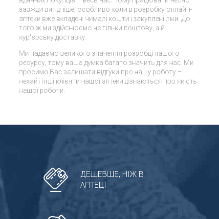
вдячних покупців – весь час. Тому працювати чесно
завжди вигідніше, особливо коли в розробку онлайн-
аптеки вже вкладені чималі кошти і закуплені ліки. До
того ж ми здійснюємо не тільки поштову, а й
кур'єрську доставку.
Ми надаємо великого значення розробці нашого
ресурсу, тому ваша думка багато значить для нас. Ми
просимо Вас залишати відгуки про нашу роботу –
нехай і інші клієнти нашої аптеки дізнаються про якість
нашої роботи.
ДЕШЕВШЕ, НІЖ В
АПТЕЦІ