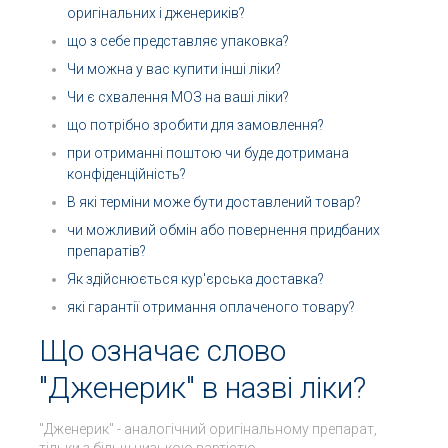
оригінальних і дженериків?
що з себе представляє упаковка?
Чи можна у вас купити інші ліки?
Чи є схвалення МОЗ на ваші ліки?
що потрібно зробити для замовлення?
при отриманні поштою чи буде дотримана
конфіденційність?
В які терміни може бути доставлений товар?
чи можливий обмін або повернення придбаних
препаратів?
Як здійснюється кур'єрська доставка?
які гарантії отримання оплаченого товару?
Що означає слово
"Дженерик" в назві ліки?
"Дженерик" - аналогічний оригінальному препарат,