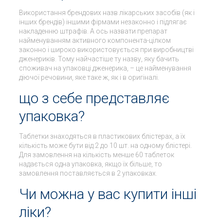
Використання брендових назв лікарських засобів (як і
інших брендів) іншими фірмами незаконно і підлягає
накладенню штрафів. А ось назвати препарат
найменуванням активного компонента-цілком
законно і широко використовується при виробництві
дженериків. Тому найчастіше ту назву, яку бачить
споживач на упаковці дженерика, – це найменування
діючої речовини, яке таке ж, як і в оригіналі.
що з себе представляє
упаковка?
Таблетки знаходяться в пластикових блістерах, а їх
кількість може бути від 2 до 10 шт. на одному блістері.
Для замовлення на кількість менше 60 таблеток
надається одна упаковка, якщо їх більше, то
замовлення поставляється в 2 упаковках.
Чи можна у вас купити інші
ліки?