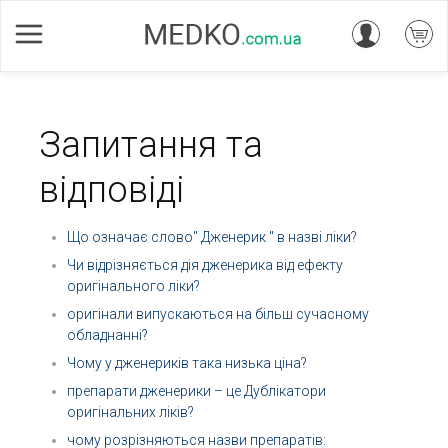
Запитання та
відповіді
Що означає слово" Дженерик " в назві ліки?
Чи відрізняється дія дженерика від ефекту
оригінального ліки?
оригінали випускаються на більш сучасному
обладнанні?
Чому у дженериків така низька ціна?
препарати дженерики – це Дублікатори
оригінальних ліків?
чому розрізняються назви препаратів: